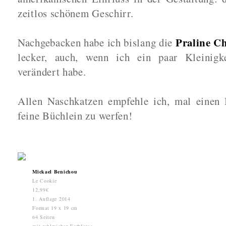
zeitlos schönem Geschirr.
Praline C
Nachgebacken habe ich bislang die
lecker, auch, wenn ich ein paar Kleinigk
verändert habe.
Allen Naschkatzen empfehle ich, mal einen B
feine Büchlein zu werfen!
Mickael Benichou
Le Cookie
12,99€
1. Auflage 2014
Format 19 x 19 cm
64 Seiten
mit zahlreichen Farbfotos