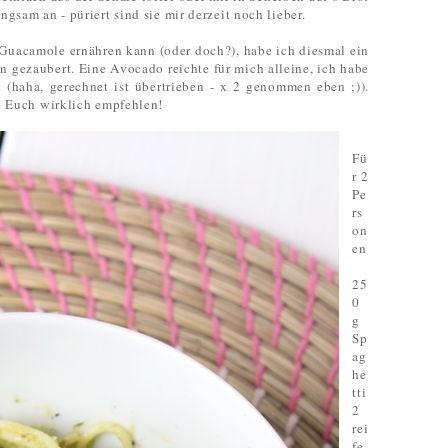
ngsam an - püriert sind sie mir derzeit noch lieber.
Guacamole ernähren kann (oder doch?), habe ich diesmal ein
n gezaubert. Eine Avocado reichte für mich alleine, ich habe
 (haha, gerechnet ist übertrieben - x 2 genommen eben ;)).
ch Euch wirklich empfehlen!
Fü
r 2
Pe
rs
on
en
25
0
g
Sp
ag
he
tti
2
rei
fe