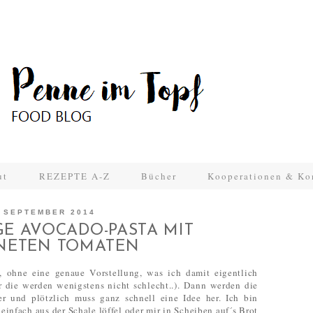
ut
REZEPTE A-Z
Bücher
Kooperationen & Ko
 SEPTEMBER 2014
GE AVOCADO-PASTA MIT
NETEN TOMATEN
 ohne eine genaue Vorstellung, was ich damit eigentlich
r die werden wenigstens nicht schlecht..). Dann werden die
er und plötzlich muss ganz schnell eine Idee her. Ich bin
einfach aus der Schale löffel oder mir in Scheiben auf´s Brot