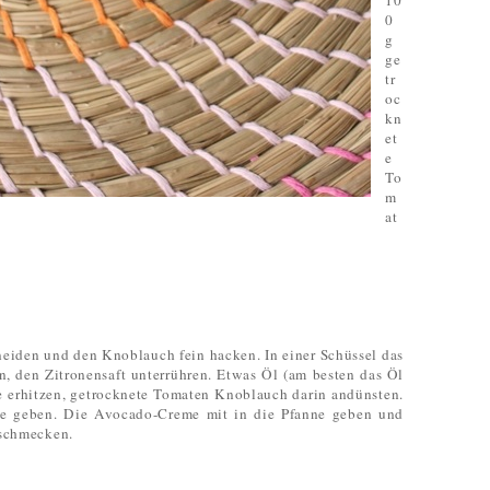
10
0
g
ge
tr
oc
kn
et
e
To
m
at
neiden und den Knoblauch fein hacken. In einer Schüssel das
n, den Zitronensaft unterrühren. Etwas Öl (am besten das Öl
e erhitzen, getrocknete Tomaten Knoblauch darin andünsten.
ne geben. Die Avocado-Creme mit in die Pfanne geben und
bschmecken.