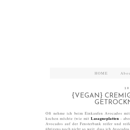
HOME
Abo
10
{VEGAN} CREMI
GETROCK
Oft nehme ich beim Einkaufen Avocados mit,
Lasagneplatten
kochen möchte (wie mit
- abe
Avocados auf der Fensterbank reifer und reif
übrigens noch nicht so weit, dass ich Avocados 