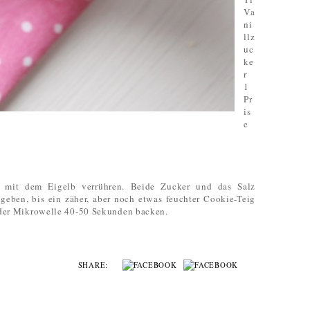
Va
ni
llz
uc
ke
r
1
Pr
is
e
 mit dem Eigelb verrühren. Beide Zucker und das Salz
geben, bis ein zäher, aber noch etwas feuchter Cookie-Teig
n der Mikrowelle 40-50 Sekunden backen.
SHARE: