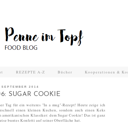
ut
REZEPTE A-Z
Bücher
Kooperationen & Ko
 SEPTEMBER 2014
#6: SUGAR COOKIE
uer Tag für ein weiteres "In a mug"-Rezept! Heute zeige ich
tzschnell einen kleinen Kuchen, sondern auch einen Keks
 amerikanischen Klassiker: dem Sugar Cookie! Das ist ganz
eise buntes Konfetti auf seiner Oberfläche hat.