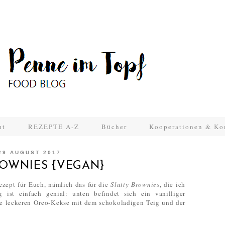
ut
REZEPTE A-Z
Bücher
Kooperationen & Ko
29 AUGUST 2017
ROWNIES {VEGAN}
ezept für Euch, nämlich das für die
Slutty Brownies
, die ich
 ist einfach genial: unten befindet sich ein vanilliger
die leckeren Oreo-Kekse mit dem schokoladigen Teig und der