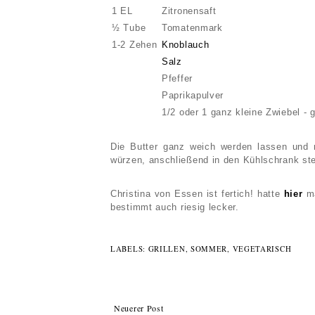
1 EL
Zitronensaft
½ Tube
Tomatenmark
1-2 Zehen
Knoblauch
Salz
Pfeffer
Paprikapulver
1/2 oder 1 ganz kleine Zwiebel - 
Die Butter ganz weich werden lassen und
würzen, anschließend in den Kühlschrank ste
Christina von Essen ist fertich! hatte
hier
m
bestimmt
auch riesig lecker.
LABELS:
GRILLEN
,
SOMMER
,
VEGETARISCH
Neuerer Post