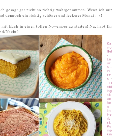
ich gesagt gar nicht so richtig wahrgenommen. Wenn ich mir
nd dennoch ein richtig schöner und leckerer Monat :-) !
, mit Euch in einen tollen November zu starten! Na, habt Ihr
end/Nacht?
Ka
rto
ffel
-
La
uc
h -
Pi
zz
a
*
Li
ebl
ing
sk
uc
he
n
im
He
rb
st:
Pu
mp
kin