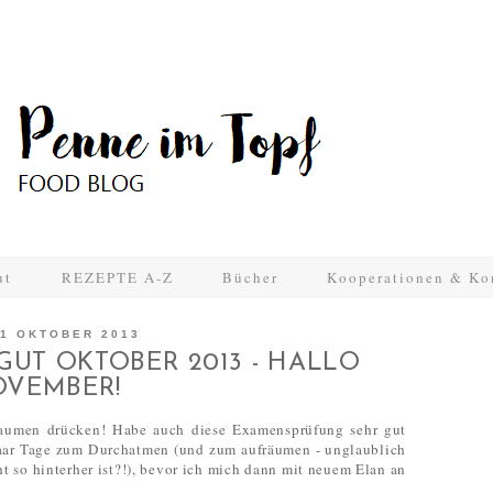
ut
REZEPTE A-Z
Bücher
Kooperationen & Ko
1 OKTOBER 2013
GUT OKTOBER 2013 - HALLO
VEMBER!
Daumen drücken! Habe auch diese Examensprüfung sehr gut
paar Tage zum Durchatmen (und zum aufräumen - unglaublich
t so hinterher ist?!), bevor ich mich dann mit neuem Elan an