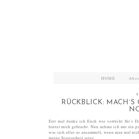
HOME
Abo
3
RÜCKBLICK: MACH´S 
NO
Erst mal danke ich Euch wie verrückt für´s 
hinter mich gebracht. Nun nehme ich mir ein 
was sich alles so ansammelt, wenn man mal nich
meine Staatsarbeit setze.