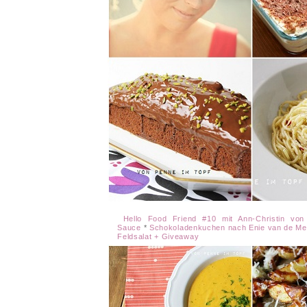
Hello Food Friend #10 mit Ann-Christin von
Sauce
*
Schokoladenkuchen nach Enie van de Mei
Feldsalat + Giveaway