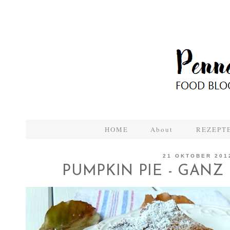
HOME
About
REZEPTE
21 OKTOBER 201
PUMPKIN PIE - GANZ