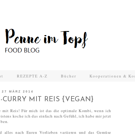
ut
REZEPTE A-Z
Bücher
Kooperationen & Ko
27 MÄRZ 2014
-CURRY MIT REIS {VEGAN}
e mit Reis! Für mich ist das die optimale Kombi, wenn ich
stens koche ich das einfach nach Gefühl, ich habe mir jetzt
iben.
nd alles nach Euren Vorlieben variieren und das Gemüse