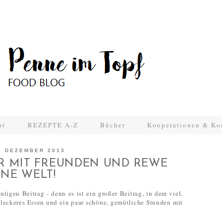
ut
REZEPTE A-Z
Bücher
Kooperationen & Ko
6 DEZEMBER 2013
ER MIT FREUNDEN UND REWE
INE WELT!
tigen Beitrag - denn es ist ein großer Beitrag, in dem viel,
in leckeres Essen und ein paar schöne, gemütliche Stunden mit