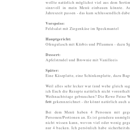
wollte natürlich möglichst viel aus dem Sorti
sinnvoll in mein Menü einbauen könnte. Au
Jahreszeit passen - das kam schlussendlich dabe
Vorspeise:
Feldsalat mit Ziegenkäse im Speckmantel
Hauptgericht:
Ofengulasch mit Kürbis und Pflaumen - dazu Sp
Dessert:
Apfelstrudel und Brownie mit Vanilleeis
Später:
Eine Käseplatte, eine Schinkenplatte, dazu Bag
Weil alles sehr lecker war (und wehe gleich sa
ich Euch die Rezepte natürlich nicht vorenthalt
Weihnachtstage gebrauchen? Die Rewe Feine We
fett
gekennzeichnet - ihr könnt natürlich auch 
Bei dem Menü haben 4 Personen mit gege
Personen/Portionen an. Es ist geradezu unmögli
nicht wissen kann, wovon viel oder wenig geg
nur 4 backen. Ich persönlich habe sicherheits