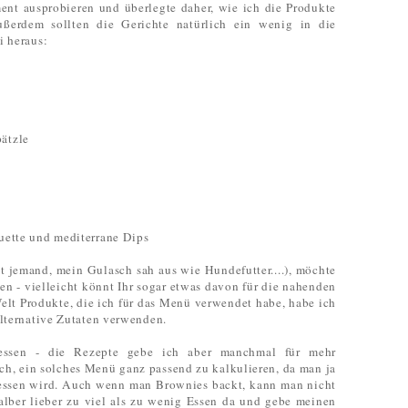
ment ausprobieren und überlegte daher, wie ich die Produkte
ßerdem sollten die Gerichte natürlich ein wenig in die
i heraus:
ätzle
uette und mediterrane Dips
gt jemand, mein Gulasch sah aus wie Hundefutter....), möchte
en - vielleicht könnt Ihr sogar etwas davon für die nahenden
lt Produkte, die ich für das Menü verwendet habe, habe ich
alternative Zutaten verwenden.
ssen - die Rezepte gebe ich aber manchmal für mehr
ch, ein solches Menü ganz passend zu kalkulieren, da man ja
essen wird. Auch wenn man Brownies backt, kann man nicht
halber lieber zu viel als zu wenig Essen da und gebe meinen