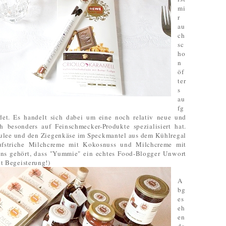
mi
r
au
ch
sc
ho
n
öf
ter
s
au
fg
et. Es handelt sich dabei um eine noch relativ neue und
besonders auf Feinschmecker-Produkte spezialisiert hat.
Brulee und den Ziegenkäse im Speckmantel aus dem Kühlregal
fstriche Milchcreme mit Kokosnuss und Milchcreme mit
ens gehört, dass "Yummie" ein echtes Food-Blogger Unwort
it Begeisterung!)
A
bg
es
eh
en