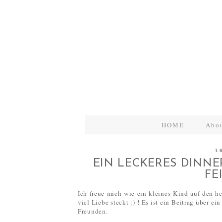
HOME
Abo
1
EIN LECKERES DINN
FE
Ich freue mich wie ein kleines Kind auf den heu
viel Liebe steckt :) ! Es ist ein Beitrag über e
Freunden.