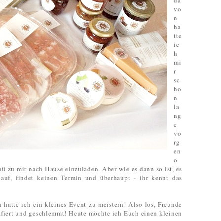
da
vo
n
ha
tte
ic
h
mi
r
sc
ho
n
la
ng
e
vo
rg
en
o
ü zu mir nach Hause einzuladen. Aber wie es dann so ist, es
 auf, findet keinen Termin und überhaupt - ihr kennt das
 hatte ich ein kleines Event zu meistern! Also los, Freunde
rafiert und geschlemmt! Heute möchte ich Euch einen kleinen