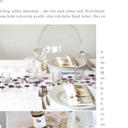
n.
htig selbst dekoriert - mit lila und silber und Teelichtern.
ma habe ich nicht geerbt, aber ich hatte Spaß dabei. Das ist
V
or
de
m
M
en
ü
bi
n
ic
h
al
so
st
un