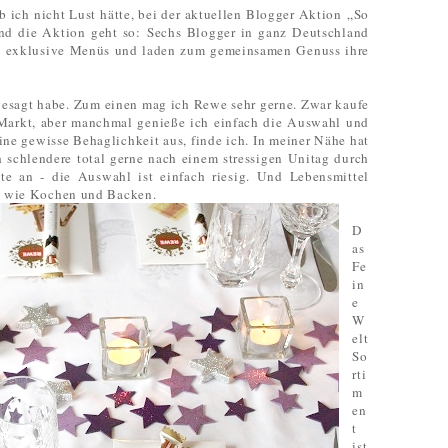
 ich nicht Lust hätte, bei der aktuellen Blogger Aktion „So
nd die Aktion geht so: Sechs Blogger in ganz Deutschland
*
exklusive Menüs und laden zum gemeinsamen Genuss ihre
zugesagt habe. Zum einen mag ich Rewe sehr gerne. Zwar kaufe
Markt, aber manchmal genieße ich einfach die Auswahl und
ine gewisse Behaglichkeit aus, finde ich. In meiner Nähe hat
 schlendere total gerne nach einem stressigen Unitag durch
e an - die Auswahl ist einfach riesig. Und Lebensmittel
hr wie Kochen und Backen.
D
as
Fe
in
e
W
elt
So
rti
m
en
t
ist